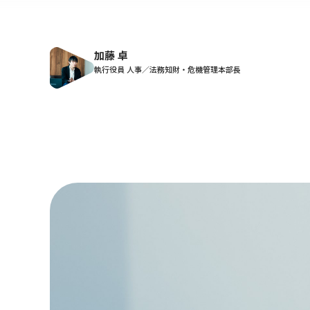
加藤 卓
執行役員 人事／法務知財・危機管理本部長