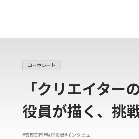
コーポレート
「クリエイター
役員が描く、挑
#
イ
ラ
ス
ト
制
作
#
ホ
ロ
プ
ラ
ス
#
技
術
ブ
ロ
グ
カバー株式会社
新卒採用スペシャルサイト
カバー株式会社
#管理部門
#執行役員
#インタビュー