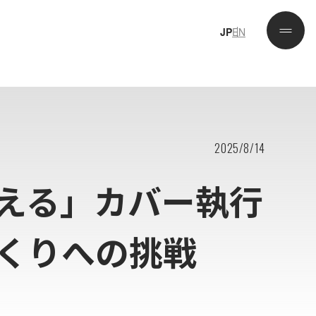
JP
EN
JP
EN
2025/8/14
える」カバー執行
くりへの挑戦