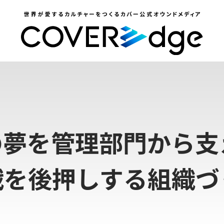
の夢を管理部門から支
戦を後押しする組織づ
#
獅
白
ぼ
た
ん
#
獅
白
杯
#
レ
ポ
ー
ト
 公式note