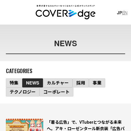
JP
EN
JP
EN
NEWS
CATEGORIES
#
イ
ラ
ス
ト
制
作
#
ホ
ロ
プ
ラ
ス
#
技
術
ブ
ロ
グ
特集
NEWS
カルチャー
採用
事業
#
獅
白
ぼ
た
ん
#
獅
白
杯
#
レ
ポ
ー
ト
テクノロジー
コーポレート
カバー株式会社
新卒採用スペシャルサイト
カバー株式会社 公式note
「着る広告」で、VTuberとつながる未来
へ。アキ・ローゼンタール新衣装「広告パ