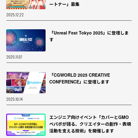
ートナー」募集
2025.12.22
「Unreal Fest Tokyo 2025」に登壇しま
す
2025.11.07
「CGWORLD 2025 CREATIVE
事業
CONFERENCE」に登壇します
タレントの「やりたいこと」を掘り下げ
る。ホロライブのイラストができるまで
2025.10.14
2026.08.06
エンジニア向けイベント「カバーとGMO
ペパボが語る、クリエイターの創作・表現
テクノロジー
活動を支える技術」を開催します
もっと楽しく、使いやすく。「ホロプラ