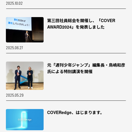
2025.10.02
ス」のくじ機能＆タイムライン改善
第三回社員総会を開催し、「COVER
2026.07.23
AWARD2024」を発表しました
特集
『獅白杯』待望のオフライン開催！獅白ぼ
2025.06.27
たんインタビュー＆1日目・2日目レポート
元「週刊少年ジャンプ」編集長・鳥嶋和彦
2026.07.16
氏による特別講演を開催
特集
京都から広がる“みこ活”の輪──『さくら
2025.05.29
みこ POP UP SHOP』レポート＆担当者イ
ンタビュー
COVERedge、はじまります。
2026.07.09