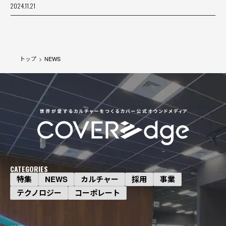
2024.11.21
トップ
NEWS
事業
タレントの「やりたいこと」を掘り下げ
る。ホロライブのイラストができるまで
2026.08.06
特集
CATEGORIES
京都から広がる“みこ活”の輪──『さくら
特集
NEWS
カルチャー
採用
事業
みこ POP UP SHOP』レポート＆担当者イ
テクノロジー
コーポレート
ンタビュー
2026.07.09