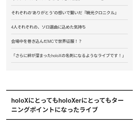
事業
それぞれの“ありがとう”の想いで繋いだ『暁光クロニクル』
インバウンド観光客や若者が行き交う原宿
で、ホロライブの魅力を発信 公式ショッ
4人それぞれの、ソロ選曲に込めた気持ち
プ「hololive production official shop in
Harajuku」がオープン
会場中を巻き込んだMCで世界征服！？
2026.06.18
「さらに絆が深まったholoXの名刺になるようなライブです！」
holoXにとってもholoXerにとってもター
ニングポイントになったライブ