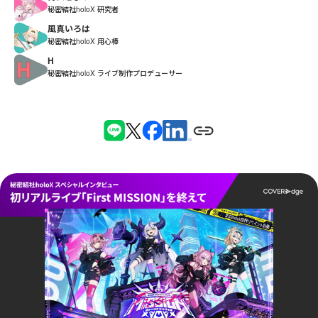
秘密結社holoX 研究者
風真いろは
秘密結社holoX 用心棒
H
秘密結社holoX ライブ制作プロデューサー
事業
タレントの「やりたいこと」を掘り下げ
る。ホロライブのイラストができるまで
2026.08.06
テクノロジー
もっと楽しく、使いやすく。「ホロプラ