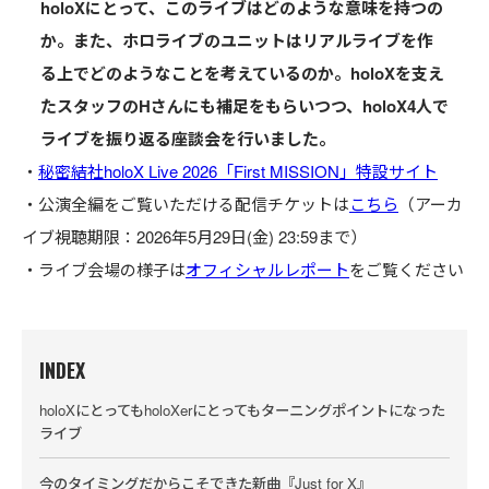
holoXにとって、このライブはどのような意味を持つの
か。また、ホロライブのユニットはリアルライブを作
る上でどのようなことを考えているのか。holoXを支え
たスタッフのHさんにも補足をもらいつつ、holoX4人で
ライブを振り返る座談会を行いました。
・
秘密結社holoX Live 2026「First MISSION」特設サイト
事業
・公演全編をご覧いただける配信チケットは
こちら
（アーカ
タレントの「やりたいこと」を掘り下げ
る。ホロライブのイラストができるまで
イブ視聴期限：2026年5月29日(金) 23:59まで）
・ライブ会場の様子は
オフィシャルレポート
をご覧ください
2026.08.06
特集
INDEX
京都から広がる“みこ活”の輪──『さくら
みこ POP UP SHOP』レポート＆担当者イ
holoXにとってもholoXerにとってもターニングポイントになった
ンタビュー
ライブ
2026.07.09
今のタイミングだからこそできた新曲『Just for X』