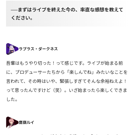
──まずはライブを終えた今の、率直な感想を教えて
ください。
事業
バーチャルがリアルに溶け込む瞬間──ホロライブプロダ
吾輩はもうやり切った！って感じです。ライブが始まる前
クションの等身大フィギュアができるまで
に、プロデューサーたちから「楽しんでね」みたいなことを
言われて、その時はいや、緊張しすぎてそんな余裕ねえよ！
って思ったんですけど（笑）。いざ始まったら楽しくできま
した。
新卒採用スペシャルサイト
カバー公式note