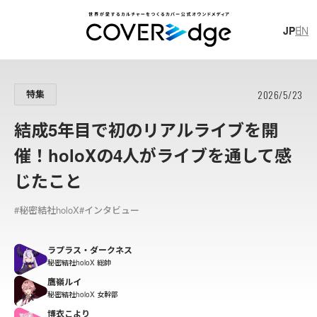
JP
EN
JP
EN
2026/5/23
特集
結成5年目で初のリアルライブを開
催！holoXの4人がライブを通して感
じたこと
#
イ
ラ
ス
ト
制
作
#
ホ
ロ
プ
ラ
ス
#
技
術
ブ
ロ
グ
#秘密結社holoX
#インタビュー
#
獅
白
ぼ
た
ん
#
獅
白
杯
#
レ
ポ
ー
ト
ラプラス・ダークネス
秘密結社holoX 総帥
鷹嶺ルイ
カバー株式会社
新卒採用スペシャルサイト
カバー株式会社 公式note
秘密結社holoX 女幹部
博衣こより