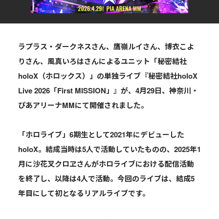
ス」のくじ機能＆タイムライン改善
2026.07.23
ラプラス・ダークネスさん、鷹嶺ルイさん、博衣こよ
りさん、風真いろはさんによるユニット「秘密結社
特集
holoX（ホロックス）」の単独ライブ『秘密結社holoX
『獅白杯』待望のオフライン開催！獅白ぼ
たんインタビュー＆1日目・2日目レポート
Live 2026「First MISSION」』が、4月29日、神奈川・
ぴあアリーナMMにて開催されました。
2026.07.16
「ホロライブ」6期生として2021年にデビューした
特集
holoX。結成当時は5人で活動していたものの、2025年1
京都から広がる“みこ活”の輪──『さくら
月に沙花叉クロヱさんがホロライブにおける配信活動
みこ POP UP SHOP』レポート＆担当者イ
ンタビュー
を終了し、以降は4人で活動。今回のライブは、結成5
年目にして初となるリアルライブです。
2026.07.09