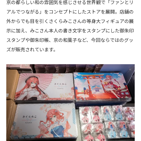
京の都らしい和の雰囲気を感じさせる世界観で「ファンとリ
アルでつながる」をコンセプトにしたストアを展開。店舗の
外からでも目を引くさくらみこさんの等身大フィギュアの展
示に加え、みこさん本人の書き文字をスタンプにした御朱印
スタンプや御朱印帳、京の和菓子など、今回ならではのグッ
ズが販売されています。
特集
京都から広がる“みこ活”の輪──『さくら
みこ POP UP SHOP』レポート＆担当者イ
ンタビュー
2026.07.09
事業
インバウンド観光客や若者が行き交う原宿
で、ホロライブの魅力を発信 公式ショッ
プ「hololive production official shop in
Harajuku」がオープン
2026.06.18