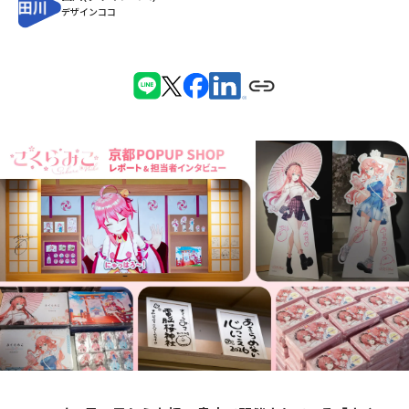
デザインココ
事業
タレントの「やりたいこと」を掘り下げ
る。ホロライブのイラストができるまで
2026.08.06
テクノロジー
もっと楽しく、使いやすく。「ホロプラ