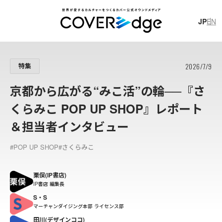
JP
EN
JP
EN
2026/7/9
特集
京都から広がる“みこ活”の輪──『さ
くらみこ POP UP SHOP』レポート
＆担当者インタビュー
#
イ
ラ
ス
ト
制
作
#
ホ
ロ
プ
ラ
ス
#
技
術
ブ
ロ
グ
#POP UP SHOP
#さくらみこ
#
獅
白
ぼ
た
ん
#
獅
白
杯
#
レ
ポ
ー
ト
栗俣(IP書店)
IP書店 編集長
S・S
カバー株式会社
新卒採用スペシャルサイト
カバー株式会社 公式note
マーチャンダイジング本部 ライセンス部
田川(デザインココ)