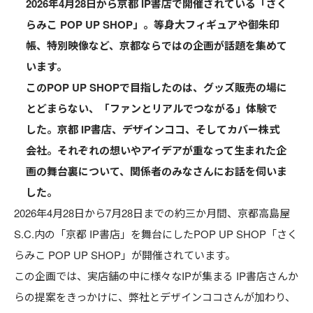
2026年4月28日から京都 IP書店で開催されている「さく
ス」のくじ機能＆タイムライン改善
らみこ POP UP SHOP」。等身大フィギュアや御朱印
帳、特別映像など、京都ならではの企画が話題を集めて
2026.07.23
います。
このPOP UP SHOPで目指したのは、グッズ販売の場に
特集
とどまらない、「ファンとリアルでつながる」体験で
『獅白杯』待望のオフライン開催！獅白ぼ
たんインタビュー＆1日目・2日目レポート
した。京都 IP書店、デザインココ、そしてカバー株式
会社。それぞれの想いやアイデアが重なって生まれた企
2026.07.16
画の舞台裏について、関係者のみなさんにお話を伺いま
した。
特集
2026年4月28日から7月28日までの約三か月間、京都高島屋
京都から広がる“みこ活”の輪──『さくら
S.C.内の「京都 IP書店」を舞台にしたPOP UP SHOP「さく
みこ POP UP SHOP』レポート＆担当者イ
ンタビュー
らみこ POP UP SHOP」が開催されています。
この企画では、実店舗の中に様々なIPが集まる IP書店さんか
2026.07.09
らの提案をきっかけに、弊社とデザインココさんが加わり、