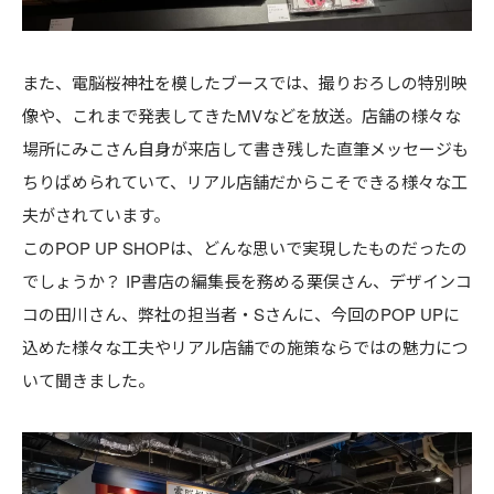
テクノロジー
もっと楽しく、使いやすく。「ホロプラ
また、電脳桜神社を模したブースでは、撮りおろしの特別映
ス」のくじ機能＆タイムライン改善
像や、これまで発表してきたMVなどを放送。店舗の様々な
場所にみこさん自身が来店して書き残した直筆メッセージも
2026.07.23
ちりばめられていて、リアル店舗だからこそできる様々な工
夫がされています。
このPOP UP SHOPは、どんな思いで実現したものだったの
でしょうか？ IP書店の編集長を務める栗俣さん、デザインコ
コの田川さん、弊社の担当者・Sさんに、今回のPOP UPに
込めた様々な工夫やリアル店舗での施策ならではの魅力につ
いて聞きました。