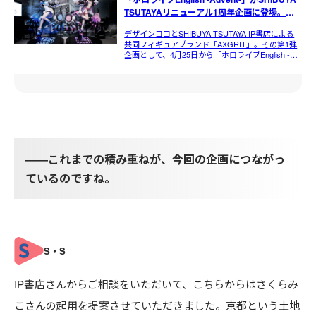
TSUTAYAリニューアル1周年企画に登場。
「AXGRIT」POP UP SHOP開催初日レポート
デザインココとSHIBUYA TSUTAYA IP書店による
| COVERedge
共同フィギュアブランド「AXGRIT」。その第1弾
企画として、4月25日から「ホロライブEnglish -
Advent-」 のPOP UP SHOPが開催中です |
COVERedge
――これまでの積み重ねが、今回の企画につながっ
ているのですね。
IP書店さんからご相談をいただいて、こちらからはさくらみ
こさんの起用を提案させていただきました。京都という土地