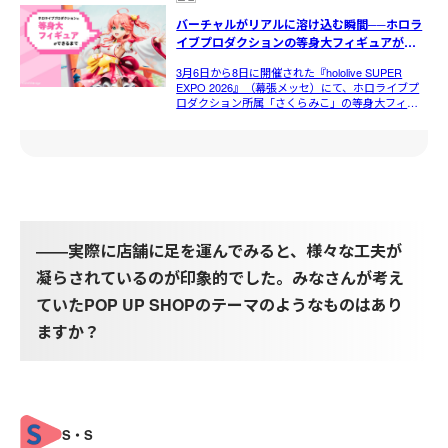
バーチャルがリアルに溶け込む瞬間──ホロラ
イブプロダクションの等身大フィギュアがで
きるまで | COVERedge
3月6日から8日に開催された『hololive SUPER
EXPO 2026』（幕張メッセ）にて、ホロライブプ
ロダクション所属「さくらみこ」の等身大フィギ
ュアがお披露目されました！ カバーでは、これま
でにも多数のタレン | COVERedge
――実際に店舗に足を運んでみると、様々な工夫が
凝らされているのが印象的でした。みなさんが考え
ていたPOP UP SHOPのテーマのようなものはあり
ますか？