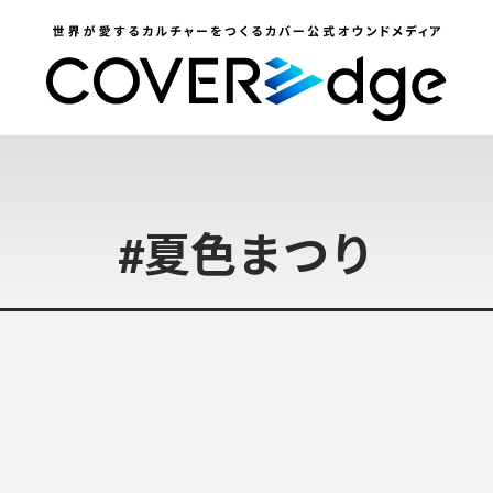
#
夏色まつり
#
獅
白
ぼ
た
ん
#
獅
白
杯
#
レ
ポ
ー
ト
 公式note