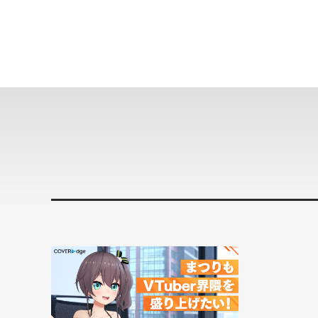
#
イ
ラ
ス
ト
制
作
#
ホ
ロ
プ
ラ
ス
#
技
術
ブ
ロ
グ
カバー株式会社
新卒採用スペシャルサイト
カバー株式会社