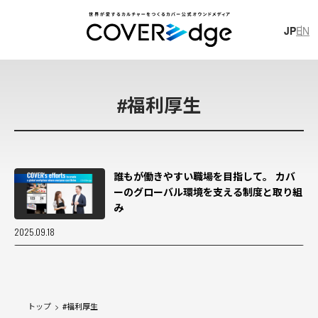
JP
EN
JP
EN
#
福利厚生
誰もが働きやすい職場を目指して。 カバ
ーのグローバル環境を支える制度と取り組
#
イ
ラ
ス
ト
制
作
#
ホ
ロ
プ
ラ
ス
#
技
術
ブ
ロ
グ
み
#
獅
白
ぼ
た
ん
#
獅
白
杯
#
レ
ポ
ー
ト
2025.09.18
カバー株式会社
新卒採用スペシャルサイト
カバー株式会社 公式note
トップ
#
福利厚生