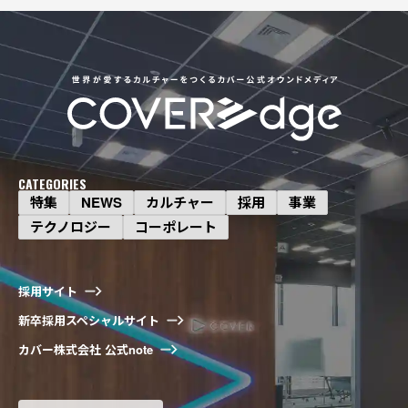
CATEGORIES
特集
NEWS
カルチャー
採用
事業
テクノロジー
コーポレート
事業
タレントの「やりたいこと」を掘り下げ
る。ホロライブのイラストができるまで
採用サイト
新卒採用スペシャルサイト
2026.08.06
カバー株式会社 公式note
テクノロジー
もっと楽しく、使いやすく。「ホロプラ