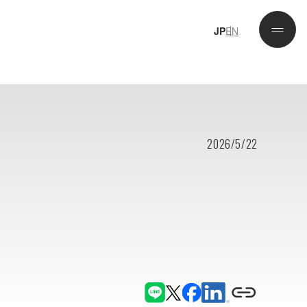
JP
EN
JP
EN
2026/5/22