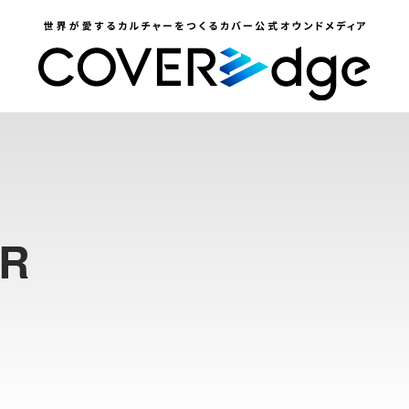
R
#
獅
白
ぼ
た
ん
#
獅
白
杯
#
レ
ポ
ー
ト
 公式note