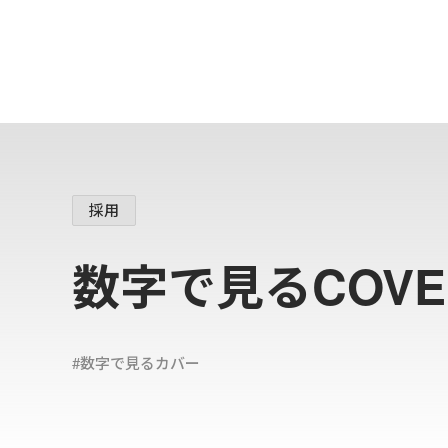
採用
数字で見るCOVE
#
イ
ラ
ス
ト
制
作
#
ホ
ロ
プ
ラ
ス
#
技
術
ブ
ロ
グ
#数字で見るカバー
カバー株式会社
新卒採用スペシャルサイト
カバー株式会社